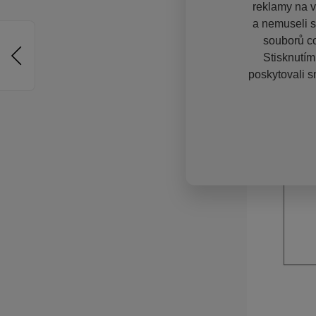
reklamy na vě
a nemuseli s
souborů co
Stisknutím
poskytovali s