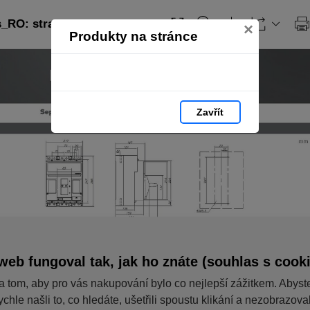
_RO: strana 306
×
Produkty na stránce
Zavřít
web fungoval tak, jak ho znáte (souhlas s cook
a tom, aby pro vás nakupování bylo co nejlepší zážitkem. Abyst
ychle našli to, co hledáte, ušetřili spoustu klikání a nezobrazov