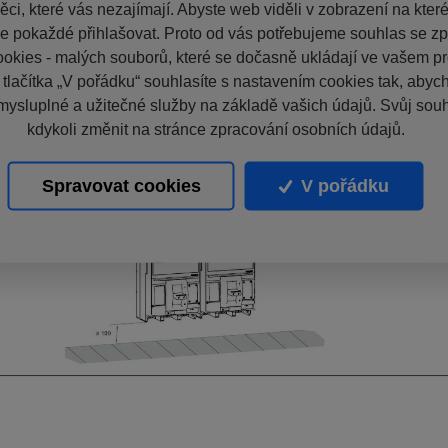
ci, které vás nezajímají. Abyste web viděli v zobrazení na které 
e pokaždé přihlašovat. Proto od vás potřebujeme souhlas se z
okies - malých souborů, které se dočasně ukládají ve vašem pro
 tlačítka „V pořádku“ souhlasíte s nastavením cookies tak, aby
mysluplné a užitečné služby na základě vašich údajů. Svůj sou
kdykoli změnit na stránce zpracování osobních údajů.
Spravovat cookies
V pořádku