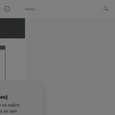
ies)
e na našich
aly se vám