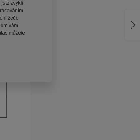
jste zvyklí
pracováním
hlížeči.
chom vám
hlas můžete