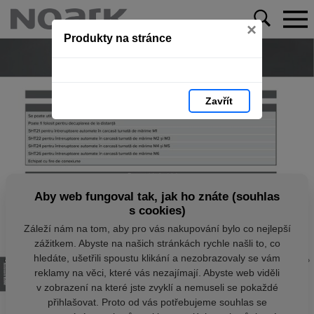
×
Produkty na stránce
Zavřít
Aby web fungoval tak, jak ho znáte (souhlas
s cookies)
Záleží nám na tom, aby pro vás nakupování bylo co nejlepší
zážitkem. Abyste na našich stránkách rychle našli to, co
hledáte, ušetřili spoustu klikání a nezobrazovaly se vám
reklamy na věci, které vás nezajímají. Abyste web viděli
v zobrazení na které jste zvyklí a nemuseli se pokaždé
přihlašovat. Proto od vás potřebujeme souhlas se