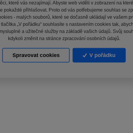
ci, které vás nezajímají. Abyste web viděli v zobrazení na které 
e pokaždé přihlašovat. Proto od vás potřebujeme souhlas se z
okies - malých souborů, které se dočasně ukládají ve vašem pro
 tlačítka „V pořádku“ souhlasíte s nastavením cookies tak, aby
mysluplné a užitečné služby na základě vašich údajů. Svůj sou
kdykoli změnit na stránce zpracování osobních údajů.
Spravovat cookies
V pořádku