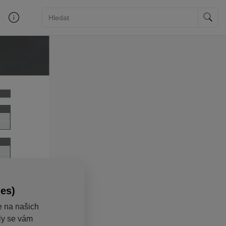
ies)
e na našich
aly se vám