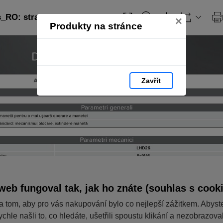
_RO: strana 336
×
Produkty na stránce
Zavřít
web fungoval tak, jak ho znáte (souhlas s cook
a tom, aby pro vás nakupování bylo co nejlepší zážitkem. Abyst
ychle našli to, co hledáte, ušetřili spoustu klikání a nezobrazov