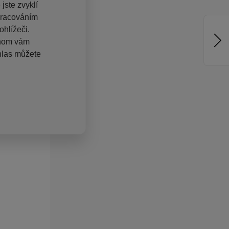
jste zvyklí
pracováním
hlížeči.
chom vám
hlas můžete