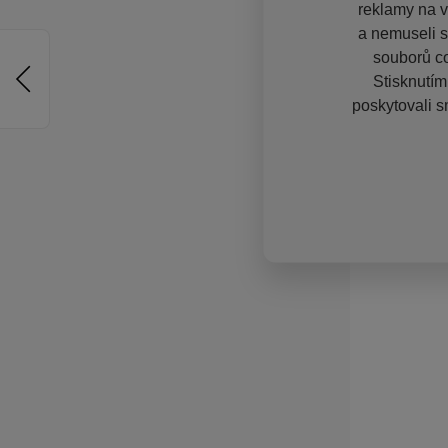
reklamy na vě
a nemuseli s
souborů co
Stisknutím
poskytovali s