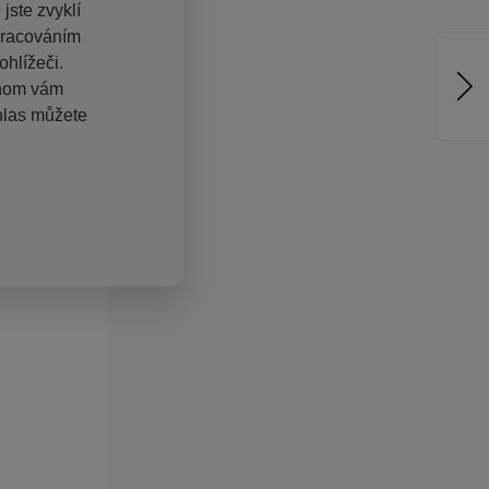
jste zvyklí
pracováním
hlížeči.
chom vám
hlas můžete