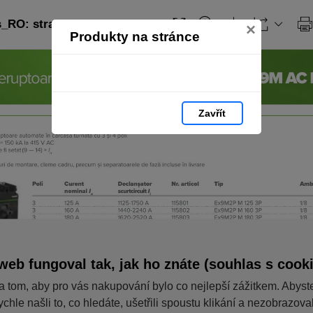
_RO: strana 36
×
Produkty na stránce
Zavřít
web fungoval tak, jak ho znáte (souhlas s cook
a tom, aby pro vás nakupování bylo co nejlepší zážitkem. Abyst
ychle našli to, co hledáte, ušetřili spoustu klikání a nezobrazov