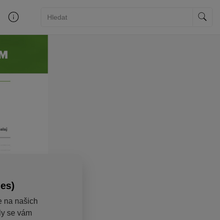
ies)
e na našich
aly se vám