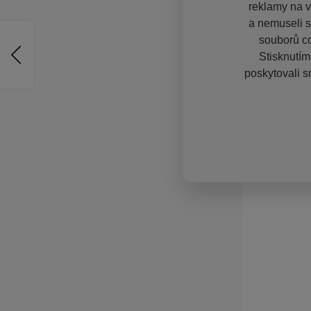
reklamy na vě
a nemuseli s
souborů co
Stisknutím
poskytovali s