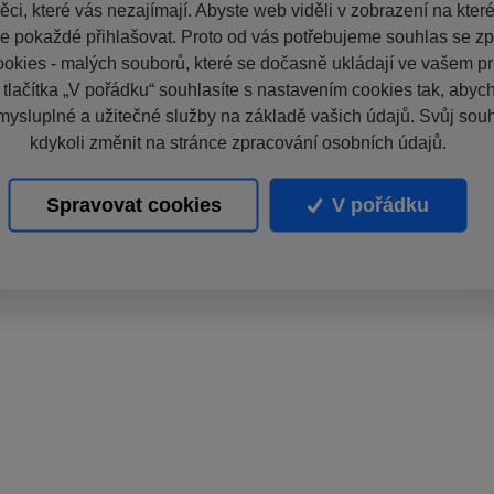
ci, které vás nezajímají. Abyste web viděli v zobrazení na které 
e pokaždé přihlašovat. Proto od vás potřebujeme souhlas se z
okies - malých souborů, které se dočasně ukládají ve vašem pro
 tlačítka „V pořádku“ souhlasíte s nastavením cookies tak, aby
mysluplné a užitečné služby na základě vašich údajů. Svůj sou
kdykoli změnit na stránce zpracování osobních údajů.
Spravovat cookies
V pořádku