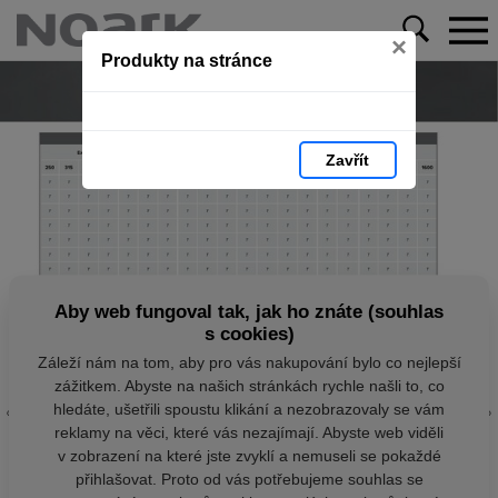
×
Produkty na stránce
Zavřít
Aby web fungoval tak, jak ho znáte (souhlas
s cookies)
Záleží nám na tom, aby pro vás nakupování bylo co nejlepší
zážitkem. Abyste na našich stránkách rychle našli to, co
hledáte, ušetřili spoustu klikání a nezobrazovaly se vám
reklamy na věci, které vás nezajímají. Abyste web viděli
v zobrazení na které jste zvyklí a nemuseli se pokaždé
přihlašovat. Proto od vás potřebujeme souhlas se