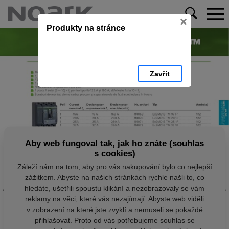
×
Produkty na stránce
Zavřít
Aby web fungoval tak, jak ho znáte (souhlas
s cookies)
Záleží nám na tom, aby pro vás nakupování bylo co nejlepší
zážitkem. Abyste na našich stránkách rychle našli to, co
hledáte, ušetřili spoustu klikání a nezobrazovaly se vám
reklamy na věci, které vás nezajímají. Abyste web viděli
v zobrazení na které jste zvyklí a nemuseli se pokaždé
přihlašovat. Proto od vás potřebujeme souhlas se