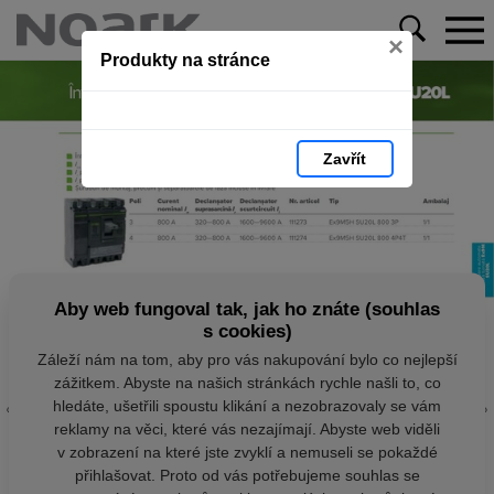
×
Produkty na stránce
Zavřít
Aby web fungoval tak, jak ho znáte (souhlas
s cookies)
Záleží nám na tom, aby pro vás nakupování bylo co nejlepší
zážitkem. Abyste na našich stránkách rychle našli to, co
hledáte, ušetřili spoustu klikání a nezobrazovaly se vám
reklamy na věci, které vás nezajímají. Abyste web viděli
v zobrazení na které jste zvyklí a nemuseli se pokaždé
přihlašovat. Proto od vás potřebujeme souhlas se