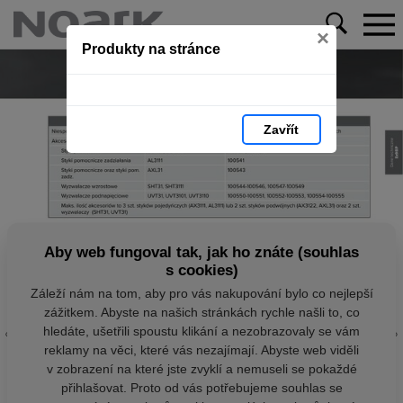
×
Produkty na stránce
Zavřít
Aby web fungoval tak, jak ho znáte (souhlas
s cookies)
Záleží nám na tom, aby pro vás nakupování bylo co nejlepší
zážitkem. Abyste na našich stránkách rychle našli to, co
hledáte, ušetřili spoustu klikání a nezobrazovaly se vám
reklamy na věci, které vás nezajímají. Abyste web viděli
v zobrazení na které jste zvyklí a nemuseli se pokaždé
přihlašovat. Proto od vás potřebujeme souhlas se