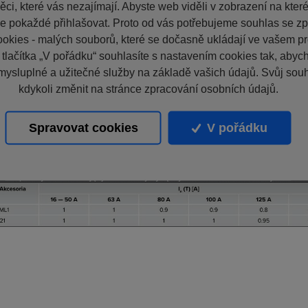
ci, které vás nezajímají. Abyste web viděli v zobrazení na které 
e pokaždé přihlašovat. Proto od vás potřebujeme souhlas se z
okies - malých souborů, které se dočasně ukládají ve vašem pro
 tlačítka „V pořádku“ souhlasíte s nastavením cookies tak, aby
mysluplné a užitečné služby na základě vašich údajů. Svůj sou
kdykoli změnit na stránce zpracování osobních údajů.
Spravovat cookies
V pořádku