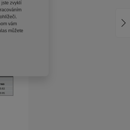
jste zvyklí
pracováním
hlížeči.
chom vám
hlas můžete