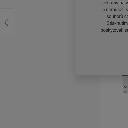
reklamy na vě
a nemuseli s
souborů co
Stisknutím
poskytovali s