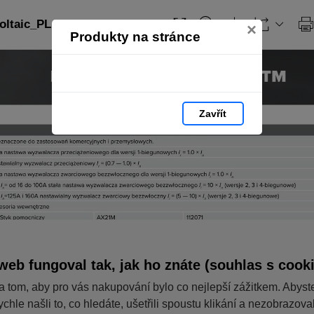
ltaic_PL: strana 135
×
Produkty na stránce
Zavřít
web fungoval tak, jak ho znáte (souhlas s cook
a tom, aby pro vás nakupování bylo co nejlepší zážitkem. Abyst
ychle našli to, co hledáte, ušetřili spoustu klikání a nezobrazov