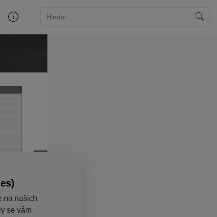
ies)
e na našich
aly se vám