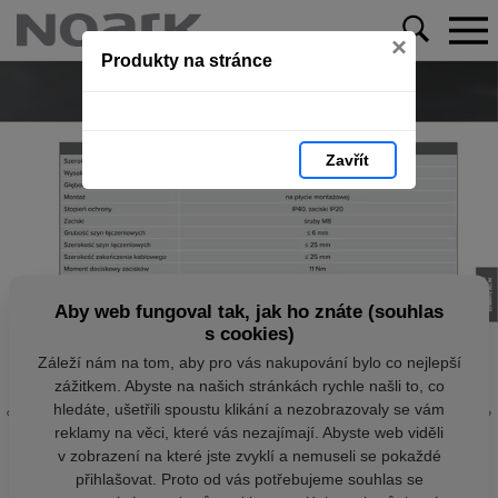
×
Produkty na stránce
Zavřít
Aby web fungoval tak, jak ho znáte (souhlas
s cookies)
Záleží nám na tom, aby pro vás nakupování bylo co nejlepší
zážitkem. Abyste na našich stránkách rychle našli to, co
hledáte, ušetřili spoustu klikání a nezobrazovaly se vám
reklamy na věci, které vás nezajímají. Abyste web viděli
v zobrazení na které jste zvyklí a nemuseli se pokaždé
přihlašovat. Proto od vás potřebujeme souhlas se