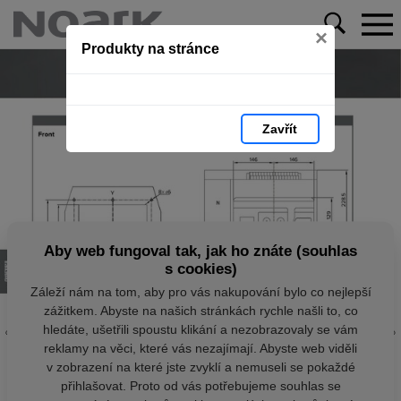
×
Produkty na stránce
Zavřít
Aby web fungoval tak, jak ho znáte (souhlas
s cookies)
Záleží nám na tom, aby pro vás nakupování bylo co nejlepší
zážitkem. Abyste na našich stránkách rychle našli to, co
hledáte, ušetřili spoustu klikání a nezobrazovaly se vám
reklamy na věci, které vás nezajímají. Abyste web viděli
v zobrazení na které jste zvyklí a nemuseli se pokaždé
přihlašovat. Proto od vás potřebujeme souhlas se