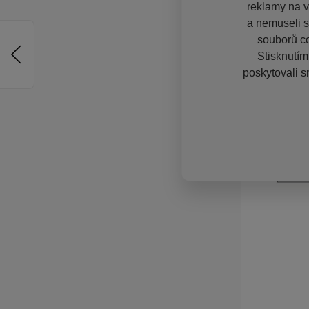
reklamy na vě
a nemuseli s
souborů co
Stisknutím
poskytovali s