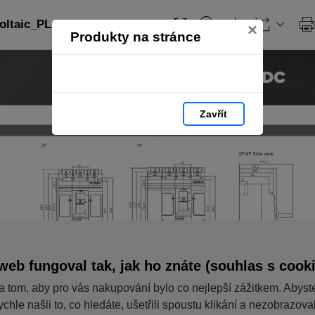
ltaic_PL: strana 213
×
Produkty na stránce
Zavřít
web fungoval tak, jak ho znáte (souhlas s cook
a tom, aby pro vás nakupování bylo co nejlepší zážitkem. Abyst
ychle našli to, co hledáte, ušetřili spoustu klikání a nezobrazov