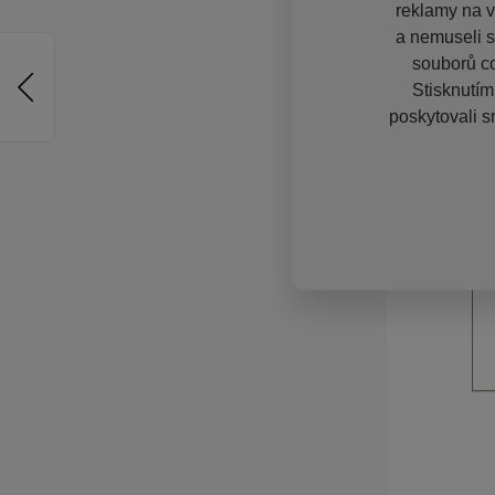
reklamy na vě
a nemuseli s
souborů co
Stisknutím
poskytovali s