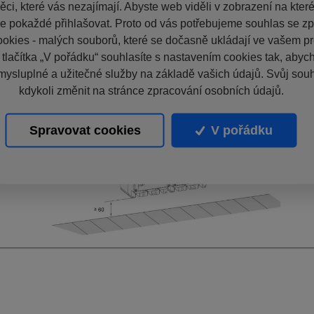
ci, které vás nezajímají. Abyste web viděli v zobrazení na které 
e pokaždé přihlašovat. Proto od vás potřebujeme souhlas se z
okies - malých souborů, které se dočasně ukládají ve vašem pro
 tlačítka „V pořádku“ souhlasíte s nastavením cookies tak, aby
mysluplné a užitečné služby na základě vašich údajů. Svůj sou
kdykoli změnit na stránce zpracování osobních údajů.
Spravovat cookies
V pořádku