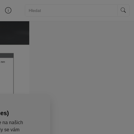
ies)
e na našich
aly se vám