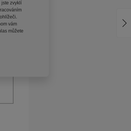
jste zvyklí
pracováním
hlížeči.
chom vám
hlas můžete