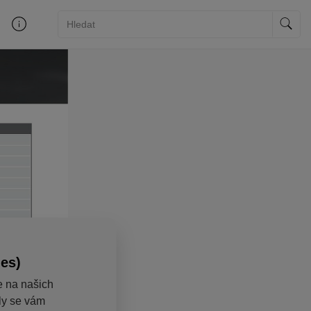
ies)
e na našich
aly se vám