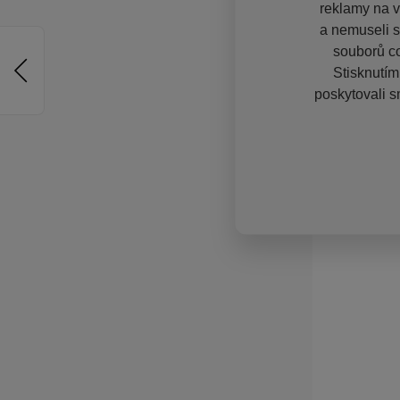
reklamy na vě
a nemuseli s
souborů co
Stisknutím
poskytovali s