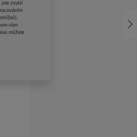
jste zvyklí
pracováním
hlížeči.
chom vám
hlas můžete