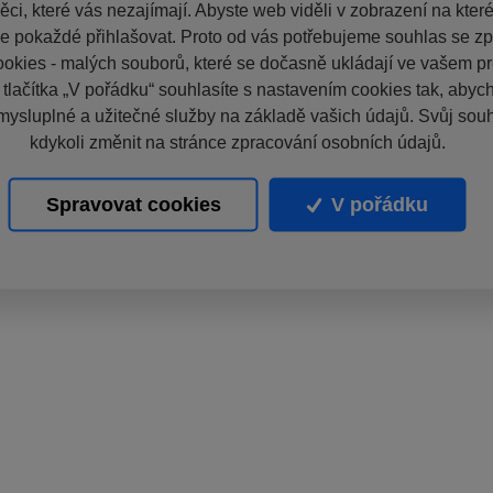
ci, které vás nezajímají. Abyste web viděli v zobrazení na které 
e pokaždé přihlašovat. Proto od vás potřebujeme souhlas se z
okies - malých souborů, které se dočasně ukládají ve vašem pro
 tlačítka „V pořádku“ souhlasíte s nastavením cookies tak, aby
mysluplné a užitečné služby na základě vašich údajů. Svůj sou
kdykoli změnit na stránce zpracování osobních údajů.
Spravovat cookies
V pořádku