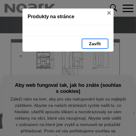
×
Produkty na stránce
Zavřít
Aby web fungoval tak, jak ho znáte (souhlas
s cookies)
Záleží nám na tom, aby pro vás nakupování bylo co nejlepší
zážitkem. Abyste na našich stránkách rychle našli to, co
hledáte, ušetřili spoustu klikání a nezobrazovaly se vám
reklamy na věci, které vás nezajímají. Abyste web viděli
v zobrazení na které jste zvyklí a nemuseli se pokaždé
přihlašovat. Proto od vás potřebujeme souhlas se