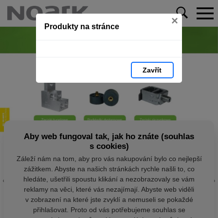
×
Produkty na stránce
Zavřít
Aby web fungoval tak, jak ho znáte (souhlas
s cookies)
Záleží nám na tom, aby pro vás nakupování bylo co nejlepší
zážitkem. Abyste na našich stránkách rychle našli to, co
hledáte, ušetřili spoustu klikání a nezobrazovaly se vám
reklamy na věci, které vás nezajímají. Abyste web viděli
v zobrazení na které jste zvyklí a nemuseli se pokaždé
přihlašovat. Proto od vás potřebujeme souhlas se