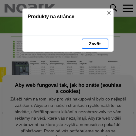
×
Produkty na stránce
Zavřít
Aby web fungoval tak, jak ho znáte (souhlas
s cookies)
Záleží nám na tom, aby pro vás nakupování bylo co nejlepší
zážitkem. Abyste na našich stránkách rychle našli to, co
hledáte, ušetřili spoustu klikání a nezobrazovaly se vám
reklamy na věci, které vás nezajímají. Abyste web viděli
v zobrazení na které jste zvyklí a nemuseli se pokaždé
přihlašovat. Proto od vás potřebujeme souhlas se