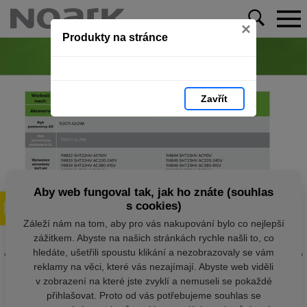
×
Produkty na stránce
Zavřít
Aby web fungoval tak, jak ho znáte (souhlas
s cookies)
Záleží nám na tom, aby pro vás nakupování bylo co nejlepší
zážitkem. Abyste na našich stránkách rychle našli to, co
hledáte, ušetřili spoustu klikání a nezobrazovaly se vám
reklamy na věci, které vás nezajímají. Abyste web viděli
v zobrazení na které jste zvyklí a nemuseli se pokaždé
přihlašovat. Proto od vás potřebujeme souhlas se