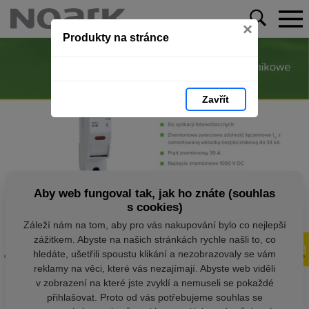
×
Produkty na stránce
Zavřít
Aby web fungoval tak, jak ho znáte (souhlas
s cookies)
Záleží nám na tom, aby pro vás nakupování bylo co nejlepší
zážitkem. Abyste na našich stránkách rychle našli to, co
hledáte, ušetřili spoustu klikání a nezobrazovaly se vám
reklamy na věci, které vás nezajímají. Abyste web viděli
v zobrazení na které jste zvyklí a nemuseli se pokaždé
přihlašovat. Proto od vás potřebujeme souhlas se