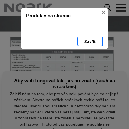
×
Produkty na stránce
Zavřít
Aby web fungoval tak, jak ho znáte (souhlas
s cookies)
Záleží nám na tom, aby pro vás nakupování bylo co nejlepší
zážitkem. Abyste na našich stránkách rychle našli to, co
hledáte, ušetřili spoustu klikání a nezobrazovaly se vám
reklamy na věci, které vás nezajímají. Abyste web viděli
v zobrazení na které jste zvyklí a nemuseli se pokaždé
přihlašovat. Proto od vás potřebujeme souhlas se