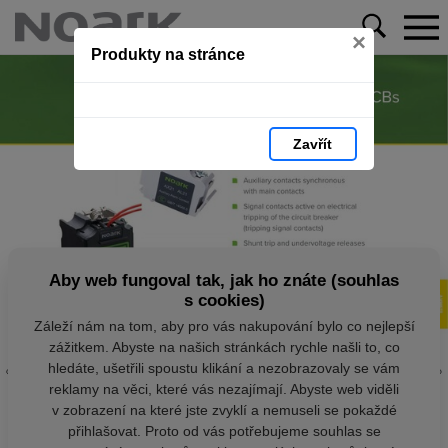
×
Produkty na stránce
Zavřít
Aby web fungoval tak, jak ho znáte (souhlas
s cookies)
Záleží nám na tom, aby pro vás nakupování bylo co nejlepší
zážitkem. Abyste na našich stránkách rychle našli to, co
hledáte, ušetřili spoustu klikání a nezobrazovaly se vám
reklamy na věci, které vás nezajímají. Abyste web viděli
v zobrazení na které jste zvyklí a nemuseli se pokaždé
přihlašovat. Proto od vás potřebujeme souhlas se