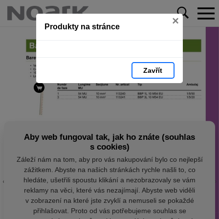
×
Produkty na stránce
Zavřít
Aby web fungoval tak, jak ho znáte (souhlas
s cookies)
Záleží nám na tom, aby pro vás nakupování bylo co nejlepší
zážitkem. Abyste na našich stránkách rychle našli to, co
hledáte, ušetřili spoustu klikání a nezobrazovaly se vám
reklamy na věci, které vás nezajímají. Abyste web viděli
v zobrazení na které jste zvyklí a nemuseli se pokaždé
přihlašovat. Proto od vás potřebujeme souhlas se