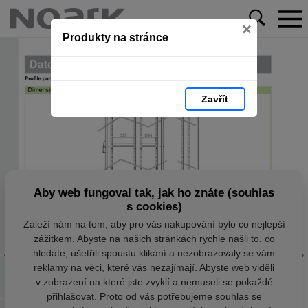
×
Produkty na stránce
Zavřít
Aby web fungoval tak, jak ho znáte (souhlas
s cookies)
Záleží nám na tom, aby pro vás nakupování bylo co nejlepší
zážitkem. Abyste na našich stránkách rychle našli to, co
hledáte, ušetřili spoustu klikání a nezobrazovaly se vám
reklamy na věci, které vás nezajímají. Abyste web viděli
v zobrazení na které jste zvyklí a nemuseli se pokaždé
přihlašovat. Proto od vás potřebujeme souhlas se