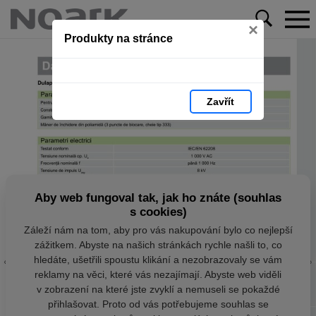
×
Produkty na stránce
Zavřít
Aby web fungoval tak, jak ho znáte (souhlas
s cookies)
Záleží nám na tom, aby pro vás nakupování bylo co nejlepší
zážitkem. Abyste na našich stránkách rychle našli to, co
hledáte, ušetřili spoustu klikání a nezobrazovaly se vám
reklamy na věci, které vás nezajímají. Abyste web viděli
v zobrazení na které jste zvyklí a nemuseli se pokaždé
přihlašovat. Proto od vás potřebujeme souhlas se