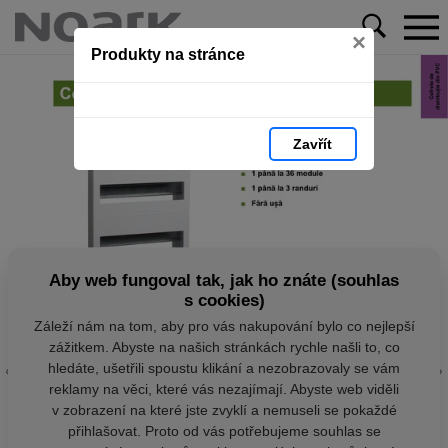
×
Produkty na stránce
Zavřít
Aby web fungoval tak, jak ho znáte (souhlas
s cookies)
Záleží nám na tom, aby pro vás nakupování bylo co nejlepší
zážitkem. Abyste na našich stránkách rychle našli to, co
hledáte, ušetřili spoustu klikání a nezobrazovaly se vám
reklamy na věci, které vás nezajímají. Abyste web viděli
v zobrazení na které jste zvyklí a nemuseli se pokaždé
přihlašovat. Proto od vás potřebujeme souhlas se