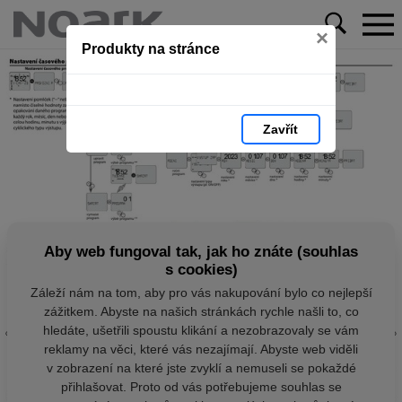
×
Produkty na stránce
Zavřít
Aby web fungoval tak, jak ho znáte (souhlas
s cookies)
Záleží nám na tom, aby pro vás nakupování bylo co nejlepší
zážitkem. Abyste na našich stránkách rychle našli to, co
hledáte, ušetřili spoustu klikání a nezobrazovaly se vám
reklamy na věci, které vás nezajímají. Abyste web viděli
v zobrazení na které jste zvyklí a nemuseli se pokaždé
přihlašovat. Proto od vás potřebujeme souhlas se