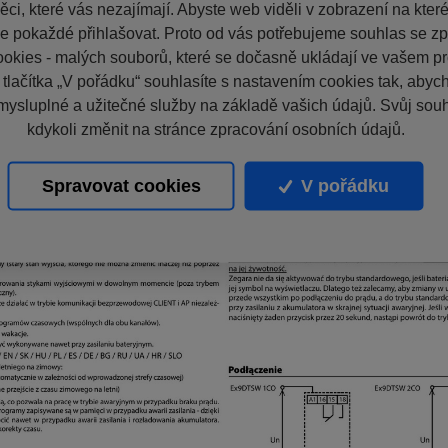
ci, které vás nezajímají. Abyste web viděli v zobrazení na které 
e pokaždé přihlašovat. Proto od vás potřebujeme souhlas se z
okies - malých souborů, které se dočasně ukládají ve vašem pro
 tlačítka „V pořádku“ souhlasíte s nastavením cookies tak, aby
mysluplné a užitečné služby na základě vašich údajů. Svůj sou
kdykoli změnit na stránce zpracování osobních údajů.
Spravovat cookies
V pořádku