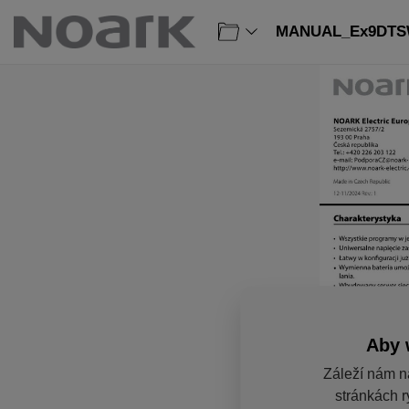
MANUAL_Ex9DTSW:
Aby 
Záleží nám n
stránkách r