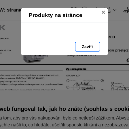
 strana 31
×
Produkty na stránce
Zavřít
web fungoval tak, jak ho znáte (souhlas s cook
a tom, aby pro vás nakupování bylo co nejlepší zážitkem. Abyst
ychle našli to, co hledáte, ušetřili spoustu klikání a nezobrazov