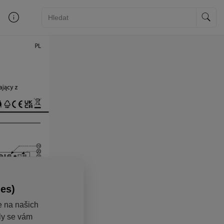
ies)
e na našich
aly se vám