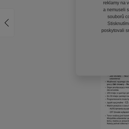
reklamy na vě
a nemuseli s
souborů co
Stisknutím
poskytovali s