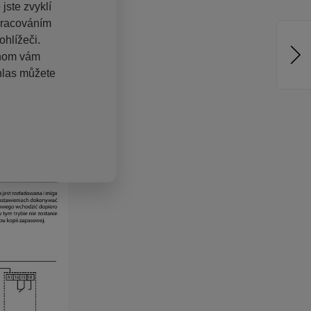
jste zvyklí
pracováním
hlížeči.
chom vám
hlas můžete