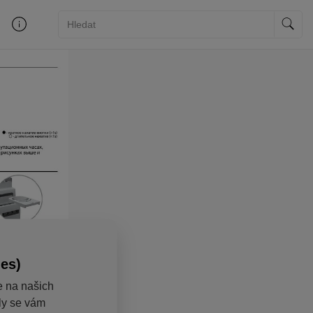
ies)
e na našich
aly se vám