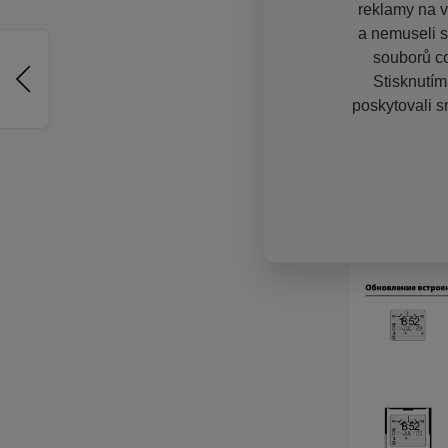
reklamy na vě
a nemuseli s
souborů co
Stisknutím
poskytovali s