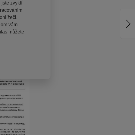
jste zvyklí
pracováním
hlížeči.
chom vám
hlas můžete