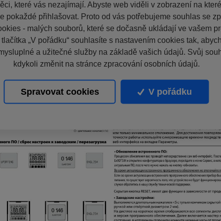
ci, které vás nezajímají. Abyste web viděli v zobrazení na které 
e pokaždé přihlašovat. Proto od vás potřebujeme souhlas se z
okies - malých souborů, které se dočasně ukládají ve vašem pro
 tlačítka „V pořádku“ souhlasíte s nastavením cookies tak, aby
mysluplné a užitečné služby na základě vašich údajů. Svůj sou
kdykoli změnit na stránce zpracování osobních údajů.
Spravovat cookies
V pořádku