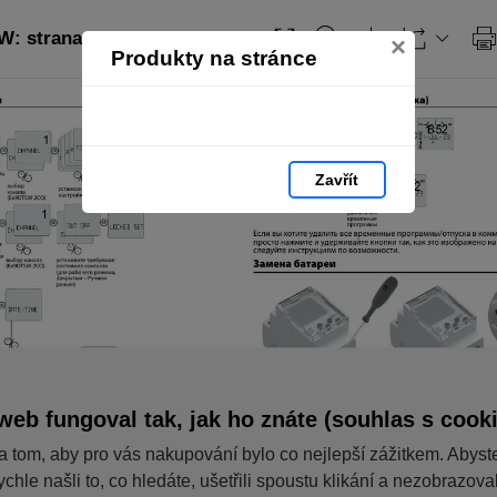
 strana 47
×
Produkty na stránce
Zavřít
web fungoval tak, jak ho znáte (souhlas s cook
a tom, aby pro vás nakupování bylo co nejlepší zážitkem. Abyst
ychle našli to, co hledáte, ušetřili spoustu klikání a nezobrazov