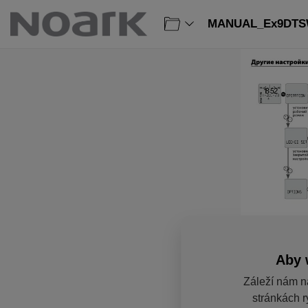
MANUAL_Ex9DTSW:
Aby 
Záleží nám n
stránkách r