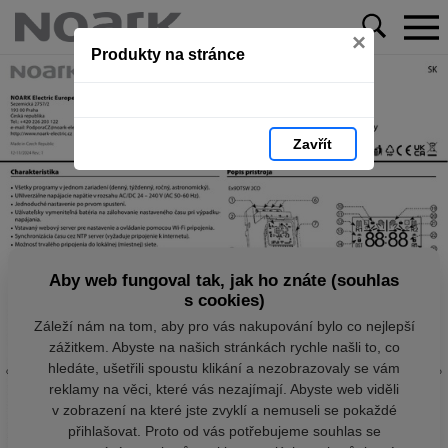
×
Produkty na stránce
Zavřít
Aby web fungoval tak, jak ho znáte (souhlas
s cookies)
Záleží nám na tom, aby pro vás nakupování bylo co nejlepší
zážitkem. Abyste na našich stránkách rychle našli to, co
hledáte, ušetřili spoustu klikání a nezobrazovaly se vám
reklamy na věci, které vás nezajímají. Abyste web viděli
v zobrazení na které jste zvyklí a nemuseli se pokaždé
přihlašovat. Proto od vás potřebujeme souhlas se