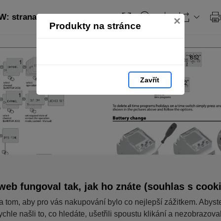
: strana 5
×
Produkty na stránce
Zavřít
web fungoval tak, jak ho znáte (souhlas s cook
a tom, aby pro vás nakupování bylo co nejlepší zážitkem. Abyst
ychle našli to, co hledáte, ušetřili spoustu klikání a nezobrazov