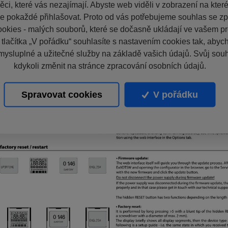
ci, které vás nezajímají. Abyste web viděli v zobrazení na které 
e pokaždé přihlašovat. Proto od vás potřebujeme souhlas se z
okies - malých souborů, které se dočasně ukládají ve vašem pro
 tlačítka „V pořádku“ souhlasíte s nastavením cookies tak, aby
mysluplné a užitečné služby na základě vašich údajů. Svůj sou
kdykoli změnit na stránce zpracování osobních údajů.
Spravovat cookies
V pořádku