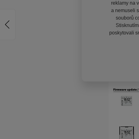
reklamy na vě
a nemuseli s
souborů co
Stisknutím
poskytovali s