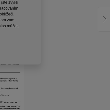
jste zvyklí
pracováním
hlížeči.
chom vám
hlas můžete