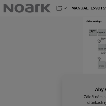
MANUAL_Ex9DTSW
Aby 
Záleží nám n
stránkách r