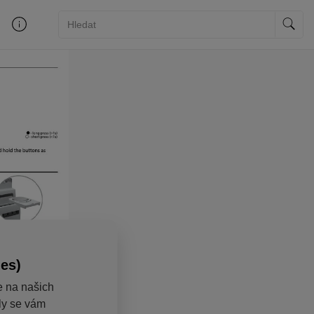
ies)
e na našich
aly se vám