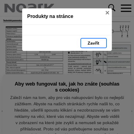
×
Produkty na stránce
Zavřít
Aby web fungoval tak, jak ho znáte (souhlas
s cookies)
Záleží nám na tom, aby pro vás nakupování bylo co nejlepší
zážitkem. Abyste na našich stránkách rychle našli to, co
hledáte, ušetřili spoustu klikání a nezobrazovaly se vám
reklamy na věci, které vás nezajímají. Abyste web viděli
v zobrazení na které jste zvyklí a nemuseli se pokaždé
přihlašovat. Proto od vás potřebujeme souhlas se