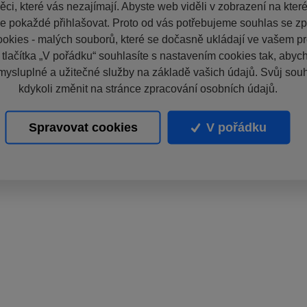
ci, které vás nezajímají. Abyste web viděli v zobrazení na které 
e pokaždé přihlašovat. Proto od vás potřebujeme souhlas se z
okies - malých souborů, které se dočasně ukládají ve vašem pro
 tlačítka „V pořádku“ souhlasíte s nastavením cookies tak, aby
mysluplné a užitečné služby na základě vašich údajů. Svůj sou
kdykoli změnit na stránce zpracování osobních údajů.
Spravovat cookies
V pořádku