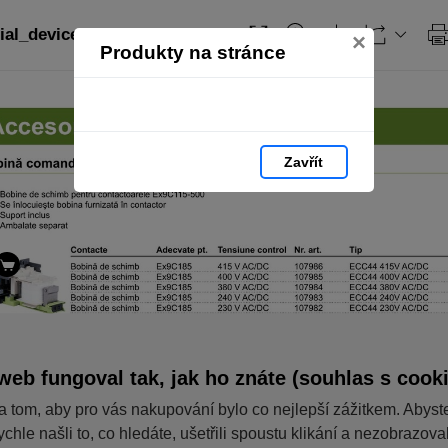
ial_devices_RO: strana 109
×
Produkty na stránce
Zavřít
web fungoval tak, jak ho znáte (souhlas s cook
a tom, aby pro vás nakupování bylo co nejlepší zážitkem. Abyst
ychle našli to, co hledáte, ušetřili spoustu klikání a nezobrazov