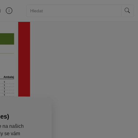
ies)
e na našich
aly se vám