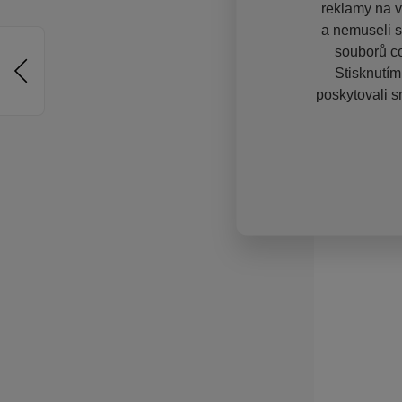
reklamy na vě
a nemuseli s
souborů co
Stisknutím
poskytovali s