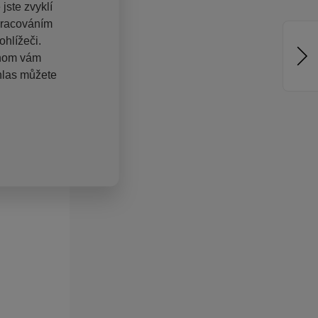
jste zvyklí
pracováním
hlížeči.
chom vám
hlas můžete