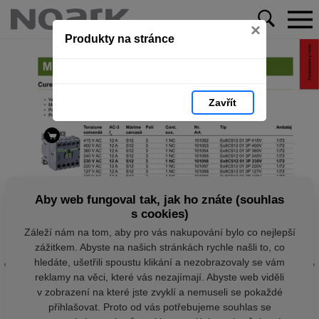
×
Produkty na stránce
Zavřít
Aby web fungoval tak, jak ho znáte (souhlas
s cookies)
Záleží nám na tom, aby pro vás nakupování bylo co nejlepší
zážitkem. Abyste na našich stránkách rychle našli to, co
hledáte, ušetřili spoustu klikání a nezobrazovaly se vám
reklamy na věci, které vás nezajímají. Abyste web viděli
v zobrazení na které jste zvyklí a nemuseli se pokaždé
přihlašovat. Proto od vás potřebujeme souhlas se