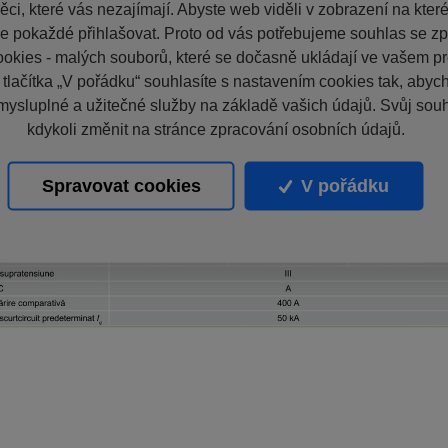
ci, které vás nezajímají. Abyste web viděli v zobrazení na které 
e pokaždé přihlašovat. Proto od vás potřebujeme souhlas se z
okies - malých souborů, které se dočasně ukládají ve vašem pro
 tlačítka „V pořádku“ souhlasíte s nastavením cookies tak, aby
mysluplné a užitečné služby na základě vašich údajů. Svůj sou
kdykoli změnit na stránce zpracování osobních údajů.
Spravovat cookies
V pořádku