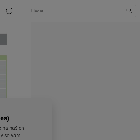
ies)
e na našich
aly se vám