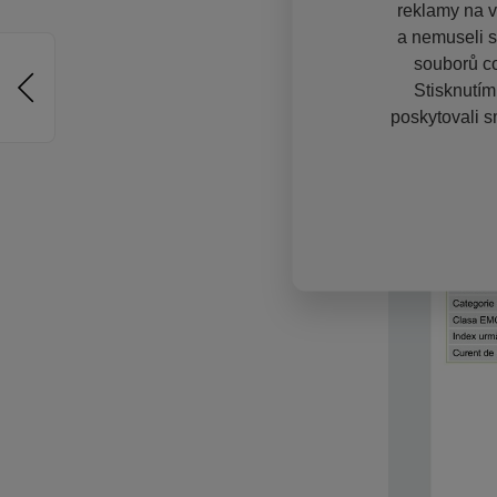
reklamy na vě
a nemuseli s
souborů co
Stisknutím
poskytovali s