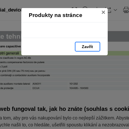
ial_devices_RO: strana 196
×
Produkty na stránce
Zavřít
web fungoval tak, jak ho znáte (souhlas s cook
a tom, aby pro vás nakupování bylo co nejlepší zážitkem. Abyst
ychle našli to, co hledáte, ušetřili spoustu klikání a nezobrazov