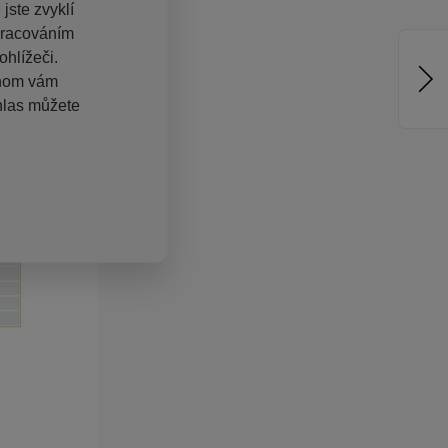
jste zvyklí
pracováním
hlížeči.
chom vám
hlas můžete