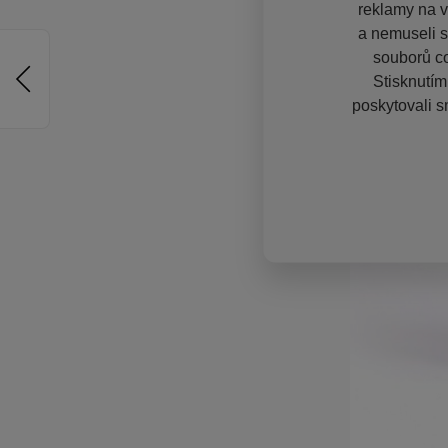
reklamy na vě
a nemuseli s
souborů co
Stisknutím
poskytovali s