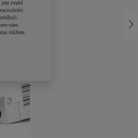
jste zvyklí
pracováním
hlížeči.
chom vám
hlas můžete