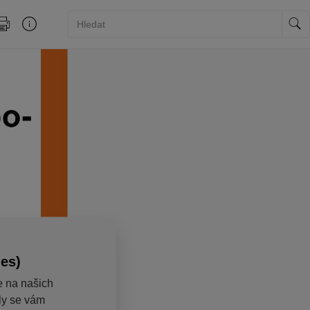
ies)
e na našich
aly se vám