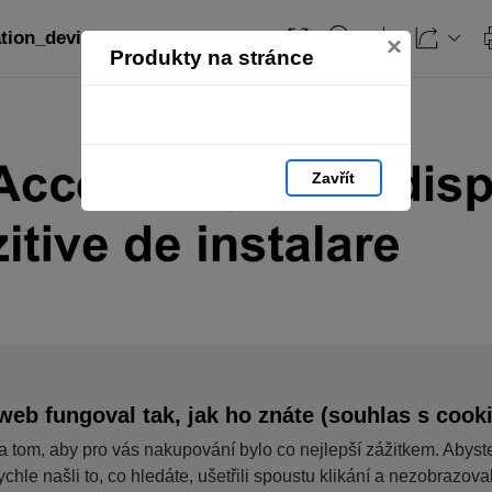
ation_devices_RO: strana 139
×
Produkty na stránce
Zavřít
web fungoval tak, jak ho znáte (souhlas s cook
a tom, aby pro vás nakupování bylo co nejlepší zážitkem. Abyst
ychle našli to, co hledáte, ušetřili spoustu klikání a nezobrazov