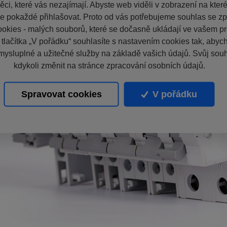
ci, které vás nezajímají. Abyste web viděli v zobrazení na které 
e pokaždé přihlašovat. Proto od vás potřebujeme souhlas se z
okies - malých souborů, které se dočasně ukládají ve vašem pro
 tlačítka „V pořádku“ souhlasíte s nastavením cookies tak, aby
mysluplné a užitečné služby na základě vašich údajů. Svůj sou
kdykoli změnit na stránce zpracování osobních údajů.
Spravovat cookies
V pořádku