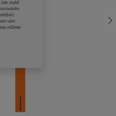
jste zvyklí
pracováním
hlížeči.
chom vám
hlas můžete