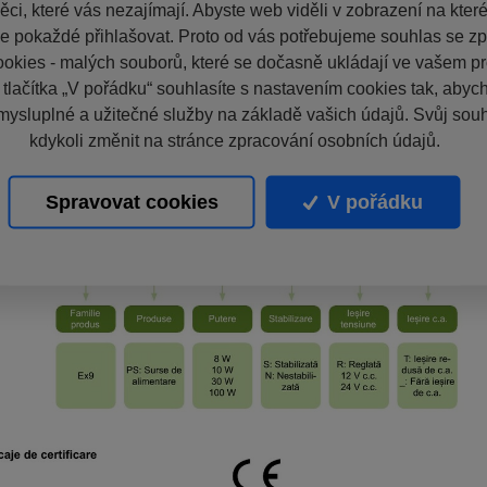
ci, které vás nezajímají. Abyste web viděli v zobrazení na které 
e pokaždé přihlašovat. Proto od vás potřebujeme souhlas se z
okies - malých souborů, které se dočasně ukládají ve vašem pro
 tlačítka „V pořádku“ souhlasíte s nastavením cookies tak, aby
mysluplné a užitečné služby na základě vašich údajů. Svůj sou
kdykoli změnit na stránce zpracování osobních údajů.
Spravovat cookies
V pořádku