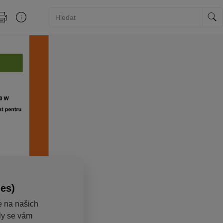
ies)
e na našich
aly se vám