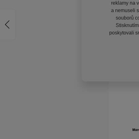
reklamy na vě
a nemuseli s
souborů co
Stisknutím
poskytovali s