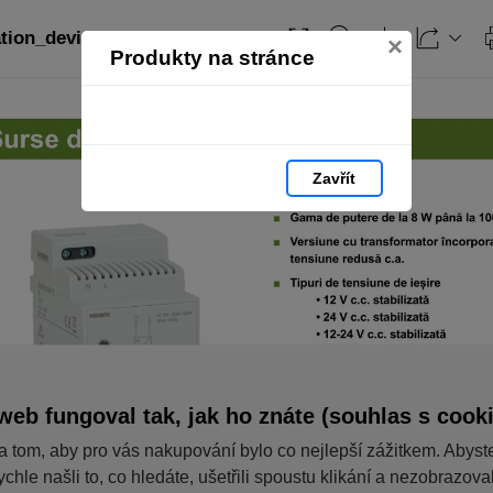
ation_devices_RO: strana 209
×
Produkty na stránce
Zavřít
web fungoval tak, jak ho znáte (souhlas s cook
a tom, aby pro vás nakupování bylo co nejlepší zážitkem. Abyst
ychle našli to, co hledáte, ušetřili spoustu klikání a nezobrazov