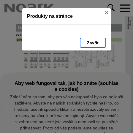
×
Produkty na stránce
Zavřít
Aby web fungoval tak, jak ho znáte (souhlas
s cookies)
Záleží nám na tom, aby pro vás nakupování bylo co nejlepší
zážitkem. Abyste na našich stránkách rychle našli to, co
hledáte, ušetřili spoustu klikání a nezobrazovaly se vám
reklamy na věci, které vás nezajímají. Abyste web viděli
v zobrazení na které jste zvyklí a nemuseli se pokaždé
přihlašovat. Proto od vás potřebujeme souhlas se