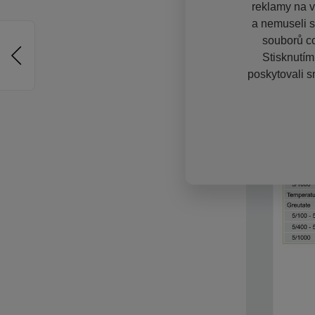
reklamy na vě
a nemuseli s
souborů co
Stisknutím
poskytovali s