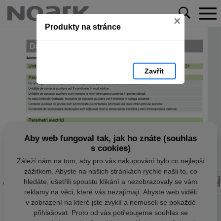
×
Produkty na stránce
Zavřít
Aby web fungoval tak, jak ho znáte (souhlas
s cookies)
Záleží nám na tom, aby pro vás nakupování bylo co nejlepší
zážitkem. Abyste na našich stránkách rychle našli to, co
hledáte, ušetřili spoustu klikání a nezobrazovaly se vám
reklamy na věci, které vás nezajímají. Abyste web viděli
v zobrazení na které jste zvyklí a nemuseli se pokaždé
přihlašovat. Proto od vás potřebujeme souhlas se