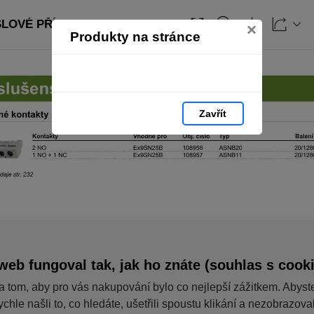
SLOVÉ PŘÍSTROJE: strana 116
×
Produkty na stránce
Zavřít
web fungoval tak, jak ho znáte (souhlas s cook
a tom, aby pro vás nakupování bylo co nejlepší zážitkem. Abyst
ychle našli to, co hledáte, ušetřili spoustu klikání a nezobrazov