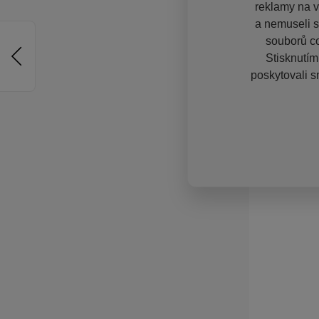
reklamy na vě
a nemuseli s
souborů co
Stisknutím
poskytovali s