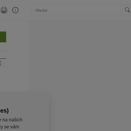
ies)
e na našich
aly se vám