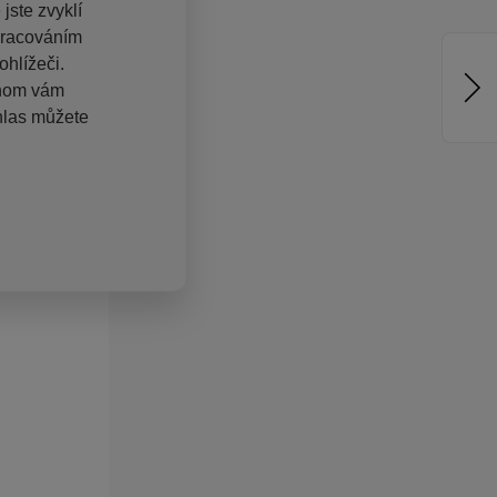
jste zvyklí
pracováním
hlížeči.
chom vám
hlas můžete