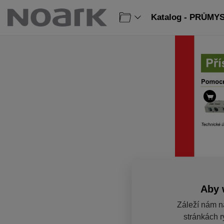
Katalog - PRŮMY
Aby 
Záleží nám n
stránkách r