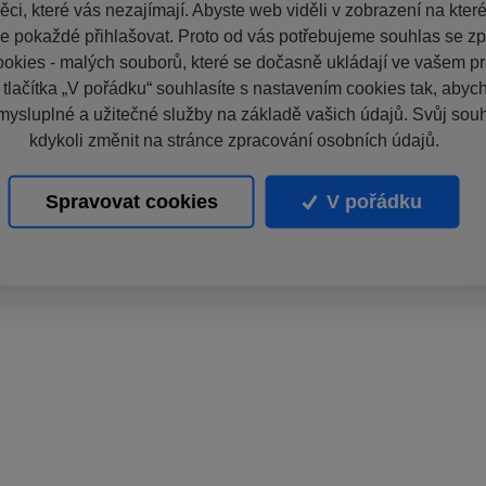
ci, které vás nezajímají. Abyste web viděli v zobrazení na které 
e pokaždé přihlašovat. Proto od vás potřebujeme souhlas se z
okies - malých souborů, které se dočasně ukládají ve vašem pro
 tlačítka „V pořádku“ souhlasíte s nastavením cookies tak, aby
mysluplné a užitečné služby na základě vašich údajů. Svůj sou
kdykoli změnit na stránce zpracování osobních údajů.
Spravovat cookies
V pořádku