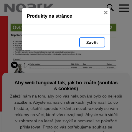
×
Produkty na stránce
Zavřít
Aby web fungoval tak, jak ho znáte (souhlas
s cookies)
Záleží nám na tom, aby pro vás nakupování bylo co nejlepší
zážitkem. Abyste na našich stránkách rychle našli to, co
hledáte, ušetřili spoustu klikání a nezobrazovaly se vám
reklamy na věci, které vás nezajímají. Abyste web viděli
v zobrazení na které jste zvyklí a nemuseli se pokaždé
přihlašovat. Proto od vás potřebujeme souhlas se