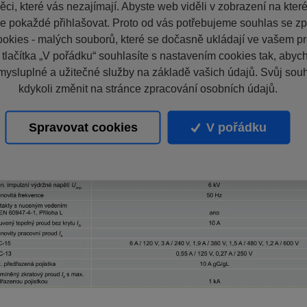
ci, které vás nezajímají. Abyste web viděli v zobrazení na které 
e pokaždé přihlašovat. Proto od vás potřebujeme souhlas se z
okies - malých souborů, které se dočasně ukládají ve vašem pro
 tlačítka „V pořádku“ souhlasíte s nastavením cookies tak, aby
mysluplné a užitečné služby na základě vašich údajů. Svůj sou
kdykoli změnit na stránce zpracování osobních údajů.
Spravovat cookies
V pořádku