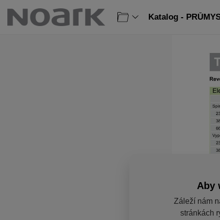
Katalog - PRŮMY
Aby 
Záleží nám n
stránkách r