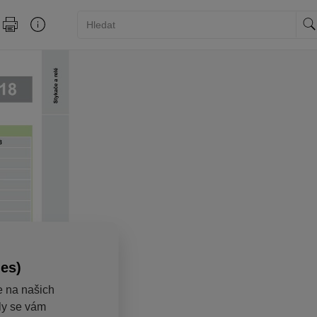
ies)
e na našich
aly se vám