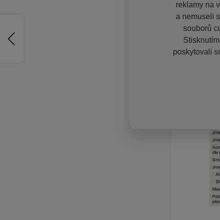
reklamy na vě
a nemuseli s
souborů co
Stisknutím
poskytovali s