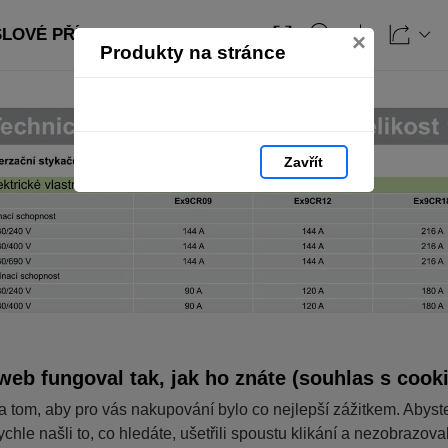
SLOVÉ PŘÍSTROJE: strana 169
×
Produkty na stránce
Zavřít
web fungoval tak, jak ho znáte (souhlas s cook
a tom, aby pro vás nakupování bylo co nejlepší zážitkem. Abyst
ychle našli to, co hledáte, ušetřili spoustu klikání a nezobrazov