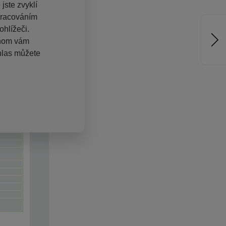
jste zvyklí
pracováním
hlížeči.
chom vám
hlas můžete