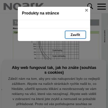
×
Produkty na stránce
Zavřít
Aby web fungoval tak, jak ho znáte (souhlas
s cookies)
Záleží nám na tom, aby pro vás nakupování bylo co nejlepší
zážitkem. Abyste na našich stránkách rychle našli to, co
hledáte, ušetřili spoustu klikání a nezobrazovaly se vám
reklamy na věci, které vás nezajímají. Abyste web viděli
v zobrazení na které jste zvyklí a nemuseli se pokaždé
přihlašovat. Proto od vás potřebujeme souhlas se