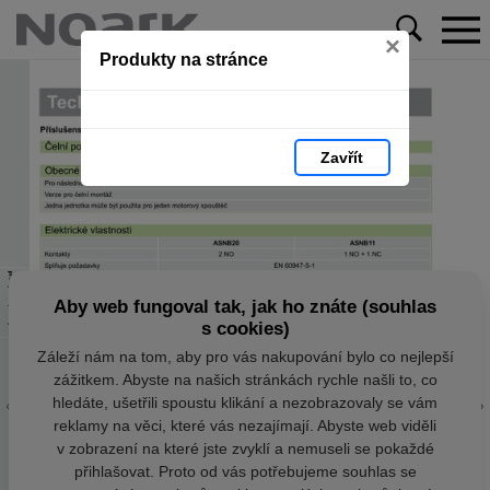
×
Produkty na stránce
Zavřít
Aby web fungoval tak, jak ho znáte (souhlas
s cookies)
Záleží nám na tom, aby pro vás nakupování bylo co nejlepší
zážitkem. Abyste na našich stránkách rychle našli to, co
hledáte, ušetřili spoustu klikání a nezobrazovaly se vám
reklamy na věci, které vás nezajímají. Abyste web viděli
v zobrazení na které jste zvyklí a nemuseli se pokaždé
přihlašovat. Proto od vás potřebujeme souhlas se