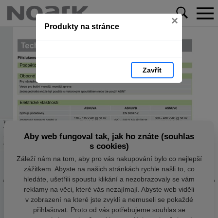
×
Produkty na stránce
Zavřít
Aby web fungoval tak, jak ho znáte (souhlas
s cookies)
Záleží nám na tom, aby pro vás nakupování bylo co nejlepší
zážitkem. Abyste na našich stránkách rychle našli to, co
hledáte, ušetřili spoustu klikání a nezobrazovaly se vám
reklamy na věci, které vás nezajímají. Abyste web viděli
v zobrazení na které jste zvyklí a nemuseli se pokaždé
přihlašovat. Proto od vás potřebujeme souhlas se