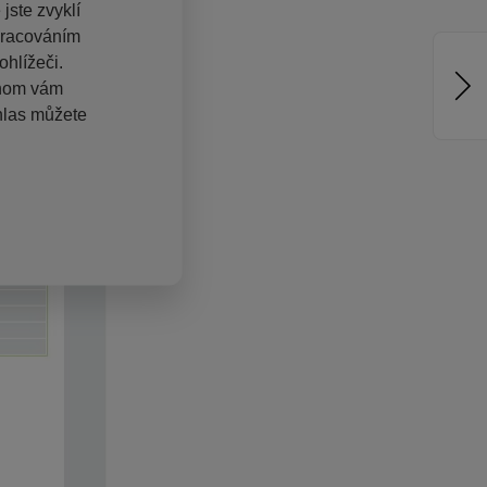
jste zvyklí
pracováním
hlížeči.
chom vám
hlas můžete