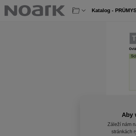
Katalog - PRŮMY
Aby 
Záleží nám n
stránkách r