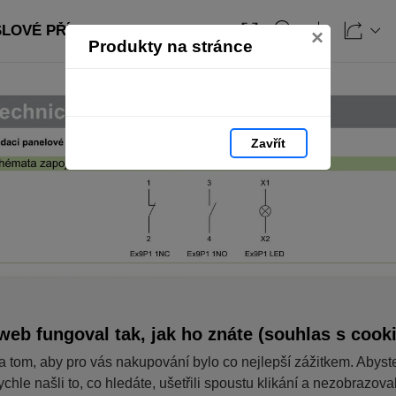
SLOVÉ PŘÍSTROJE: strana 241
×
Produkty na stránce
Zavřít
web fungoval tak, jak ho znáte (souhlas s cook
a tom, aby pro vás nakupování bylo co nejlepší zážitkem. Abyst
ychle našli to, co hledáte, ušetřili spoustu klikání a nezobrazov