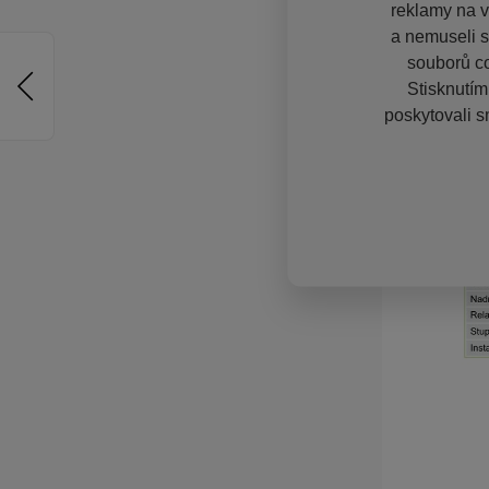
reklamy na vě
a nemuseli s
souborů co
Stisknutím
poskytovali s