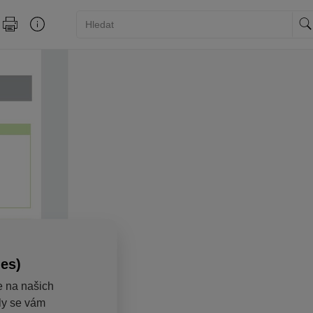
ies)
e na našich
aly se vám