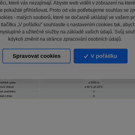
ci, které vás nezajímají. Abyste web viděli v zobrazení na které 
e pokaždé přihlašovat. Proto od vás potřebujeme souhlas se z
okies - malých souborů, které se dočasně ukládají ve vašem pro
 tlačítka „V pořádku“ souhlasíte s nastavením cookies tak, aby
mysluplné a užitečné služby na základě vašich údajů. Svůj sou
kdykoli změnit na stránce zpracování osobních údajů.
Spravovat cookies
V pořádku