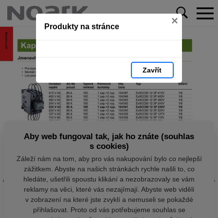
×
Produkty na stránce
Zavřít
Aby web fungoval tak, jak ho znáte (souhlas
s cookies)
Záleží nám na tom, aby pro vás nakupování bylo co nejlepší
zážitkem. Abyste na našich stránkách rychle našli to, co
hledáte, ušetřili spoustu klikání a nezobrazovaly se vám
reklamy na věci, které vás nezajímají. Abyste web viděli
v zobrazení na které jste zvyklí a nemuseli se pokaždé
přihlašovat. Proto od vás potřebujeme souhlas se