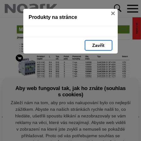
×
Produkty na stránce
Zavřít
Aby web fungoval tak, jak ho znáte (souhlas
s cookies)
Záleží nám na tom, aby pro vás nakupování bylo co nejlepší
zážitkem. Abyste na našich stránkách rychle našli to, co
hledáte, ušetřili spoustu klikání a nezobrazovaly se vám
reklamy na věci, které vás nezajímají. Abyste web viděli
v zobrazení na které jste zvyklí a nemuseli se pokaždé
přihlašovat. Proto od vás potřebujeme souhlas se