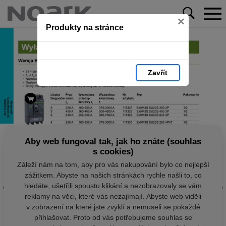
×
Produkty na stránce
Zavřít
Aby web fungoval tak, jak ho znáte (souhlas
s cookies)
Záleží nám na tom, aby pro vás nakupování bylo co nejlepší
zážitkem. Abyste na našich stránkách rychle našli to, co
hledáte, ušetřili spoustu klikání a nezobrazovaly se vám
reklamy na věci, které vás nezajímají. Abyste web viděli
v zobrazení na které jste zvyklí a nemuseli se pokaždé
přihlašovat. Proto od vás potřebujeme souhlas se