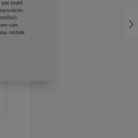
jste zvyklí
pracováním
hlížeči.
chom vám
hlas můžete