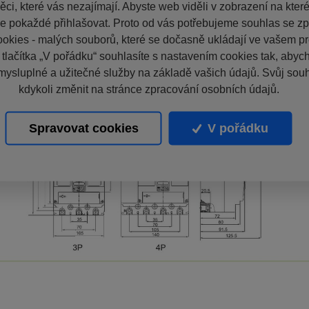
ci, které vás nezajímají. Abyste web viděli v zobrazení na které 
e pokaždé přihlašovat. Proto od vás potřebujeme souhlas se z
okies - malých souborů, které se dočasně ukládají ve vašem pro
 tlačítka „V pořádku“ souhlasíte s nastavením cookies tak, aby
mysluplné a užitečné služby na základě vašich údajů. Svůj sou
kdykoli změnit na stránce zpracování osobních údajů.
Spravovat cookies
V pořádku