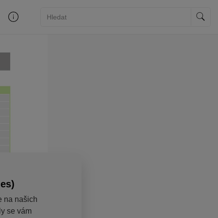
ies)
e na našich
aly se vám