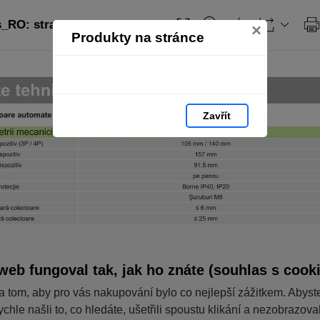
_RO: strana 124
×
Produkty na stránce
Zavřít
web fungoval tak, jak ho znáte (souhlas s cook
a tom, aby pro vás nakupování bylo co nejlepší zážitkem. Abyst
ychle našli to, co hledáte, ušetřili spoustu klikání a nezobrazov