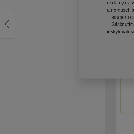
reklamy na vě
a nemuseli s
souborů co
Stisknutím
poskytovali s